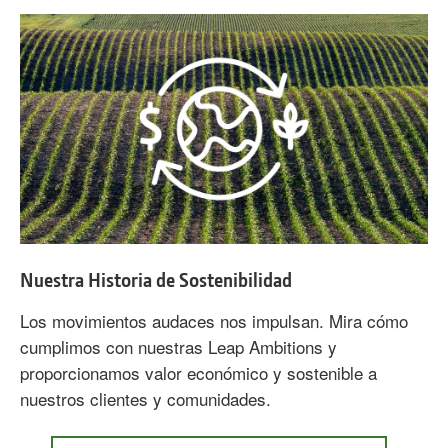
con
la
Calidad
y
el
Medio
Ambiente
Nuestra Historia de Sostenibilidad
Los movimientos audaces nos impulsan. Mira cómo
cumplimos con nuestras Leap Ambitions y
proporcionamos valor económico y sostenible a
nuestros clientes y comunidades.