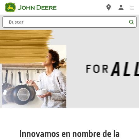
Saltar
a
Buscar
contenido
principal
Remaining
Loaded
: 0%
Progress
:
0%
Time
Innovamos en nombre de la