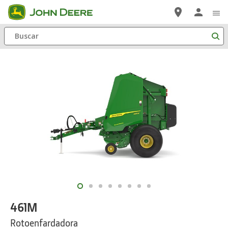
Saltar
a
Buscar
contenido
principal
461M
Rotoenfardadora